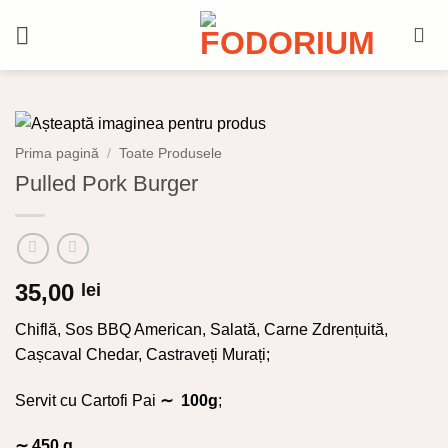
Skip
to
content
Prima pagină
/
Toate Produsele
Pulled Pork Burger
35,00
lei
Chiflă, Sos BBQ American, Salată, Carne Zdrențuită,
Cașcaval Chedar, Castraveți Murați;
Servit cu Cartofi Pai
∼ 100g
;
∼ 450 g