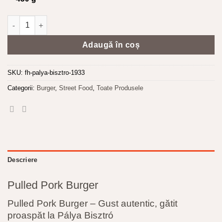
Cantitate Pulled Pork Burger
Adaugă în coș
SKU:
fh-palya-bisztro-1933
Categorii:
Burger
,
Street Food
,
Toate Produsele
Descriere
Pulled Pork Burger
Pulled Pork Burger – Gust autentic, gătit
proaspăt la Pálya Bisztró