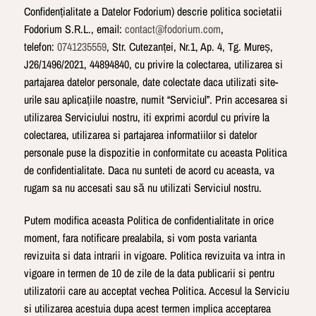
Confidențialitate a Datelor Fodorium) descrie politica societatii
Fodorium S.R.L., email:
contact@fodorium.com
,
telefon:
0741235559
, Str. Cutezanței, Nr.1, Ap. 4, Tg. Mureș,
J26/1496/2021, 44894840, cu privire la colectarea, utilizarea si
partajarea datelor personale, date colectate daca utilizati site-
urile sau aplicațiile noastre, numit “Serviciul”. Prin accesarea si
utilizarea Serviciului nostru, iti exprimi acordul cu privire la
colectarea, utilizarea si partajarea informatiilor si datelor
personale puse la dispozitie in conformitate cu aceasta Politica
de confidentialitate. Daca nu sunteti de acord cu aceasta, va
rugam sa nu accesati sau să nu utilizati Serviciul nostru.
Putem modifica aceasta Politica de confidentialitate in orice
moment, fara notificare prealabila, si vom posta varianta
revizuita si data intrarii in vigoare. Politica revizuita va intra in
vigoare in termen de 10 de zile de la data publicarii si pentru
utilizatorii care au acceptat vechea Politica. Accesul la Serviciu
si utilizarea acestuia dupa acest termen implica acceptarea