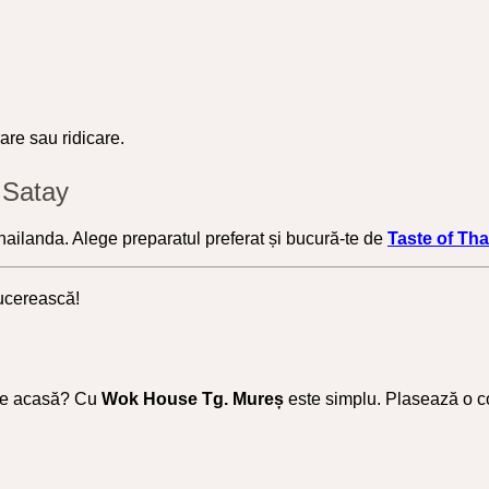
rare sau ridicare.
 Satay
hailanda. Alege preparatul preferat și bucură-te de
Taste of Tha
cucerească!
tine acasă? Cu
Wok House Tg. Mureș
este simplu. Plasează o co