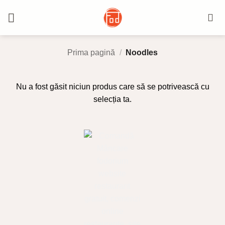
Skip
to
content
Prima pagină
/
Noodles
Nu a fost găsit niciun produs care să se potrivească cu
selecția ta.