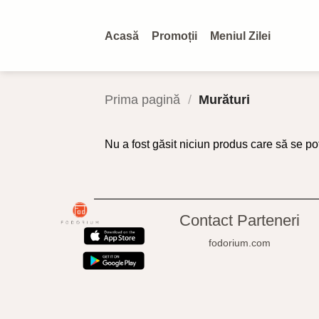
Skip
to
Acasă
Promoții
Meniul Zilei
content
Prima pagină
/
Murături
Nu a fost găsit niciun produs care să se pot
Contact Parteneri
fodorium.com