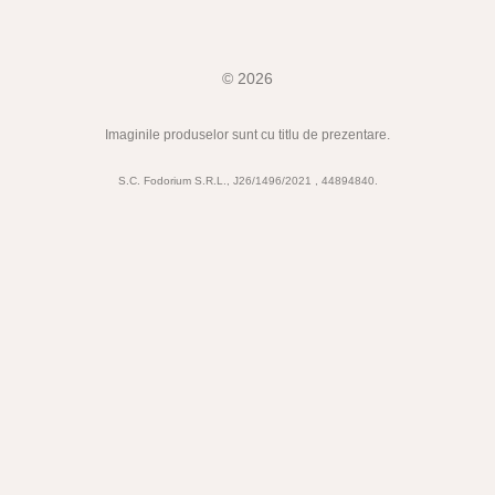
© 2026
Imaginile produselor sunt cu titlu de prezentare.
S.C. Fodorium S.R.L., J26/1496/2021 , 44894840.