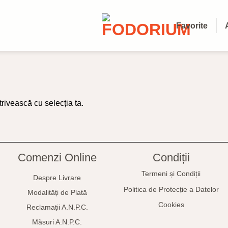
Favorite
rivească cu selecția ta.
Comenzi Online
Condiții
Termeni și Condiții
Despre Livrare
Politica de Protecție a Datelor
Modalități de Plată
Cookies
Reclamații
A.N.P.C.
Măsuri A.N.P.C.